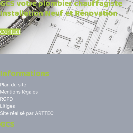
GCS votre plombier chauffagiste
Installation Neuf et Rénovation
Contact
Informations
Plan du site
Mentions légales
RGPD
Litiges
Site réalisé par
ARTTEC
GCS