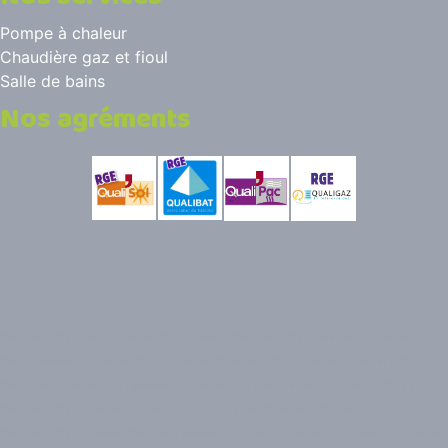
Pompe à chaleur
Chaudière gaz et fioul
Salle de bains
Nos agréments
Plombier GCS Brest
,
Plombier GCS St Renan
,
Plombier GCS Plabennec
,
Plombier GCS
Ploudalmézeau
,
Plombier GCS Porspoder
,
Plombier GCS Plouarzel
,
Plombier GCS
Plouzané
,
Plombier GCS Lesneven
,
Plombier GCS Plouguerneau
,
Plombier GCS Lannilis
,
Plombier GCS Gouesnou
,
Plombier GCS Ploudaniel
,
Plombier GCS Bourg Blanc
,
Plombier GCS Guipavas
,
Plombier Le Relecq Kerhuon
,
Plombier Plougonvelin
,
Plombier