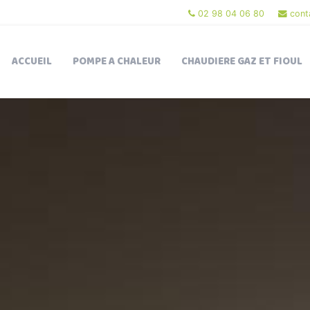
02 98 04 06 80
cont
ACCUEIL
POMPE A CHALEUR
CHAUDIERE GAZ ET FIOUL